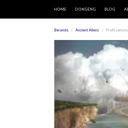
Langsung
HOME
DONGENG
BLOG
A
ke
konten
Beranda
Ancient Aliens
Profil Lemuri