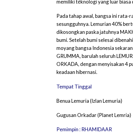
memiliki téknologi yang luar biasa
Pada tahap awal, bangsa ini rata
sesungguhnya. Lemurian 40% be
dikosongkan paska jatuhnya MAK
bumi. Setelah bumi selesai diben
moyang bangsa Indonesia sekaran
GRUMMA, barulah seluruh LEMURI
ORKADA, dengan menyisakan 4 pu
keadaan hibernasi.
Tempat Tinggal
Benua Lemuria (Izlan Lemuria)
Gugusan Orkadar (Planet Lemria)
Pemimpin : RHAMIDAAR