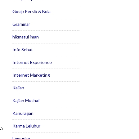
Gosip Persib & Bola
Grammar
hikmatul iman
Info Sehat
Internet Experience
Internet Marketing
Kajian
Kajian Mushaf
Kanuragan
Karma Leluhur
sa
Lemurian