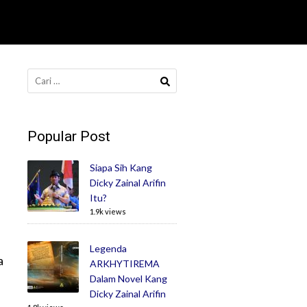
Cari
untuk:
Popular Post
Siapa Sih Kang
Dicky Zainal Arifin
Itu?
1.9k views
a
Legenda
a
ARKHYTIREMA
Dalam Novel Kang
Dicky Zainal Arifin