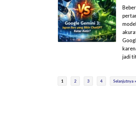
Beber
pertan
model 
akura
Googl
karen
jadi ti
1
2
3
4
Selanjutnya 