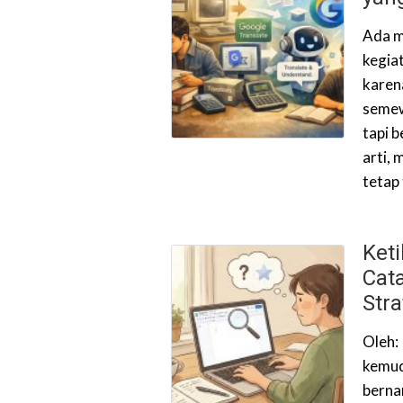
Ada m
kegia
karen
semew
tapi 
arti, 
tetap
Ket
Cata
Stra
Oleh:
kemud
berna