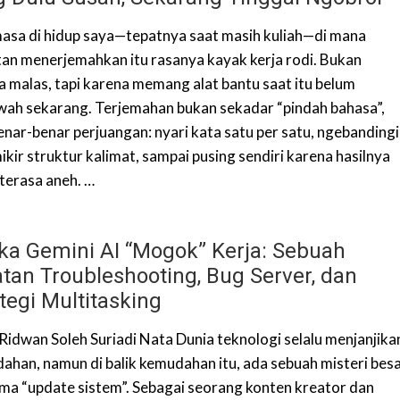
asa di hidup saya—tepatnya saat masih kuliah—di mana
tan menerjemahkan itu rasanya kayak kerja rodi. Bukan
a malas, tapi karena memang alat bantu saat itu belum
ah sekarang. Terjemahan bukan sekadar “pindah bahasa”,
benar-benar perjuangan: nyari kata satu per satu, ngebanding
mikir struktur kalimat, sampai pusing sendiri karena hasilnya
 terasa aneh. …
ika Gemini AI “Mogok” Kerja: Sebuah
tan Troubleshooting, Bug Server, dan
tegi Multitasking
 Ridwan Soleh Suriadi Nata Dunia teknologi selalu menjanjika
ahan, namun di balik kemudahan itu, ada sebuah misteri bes
ma “update sistem”. Sebagai seorang konten kreator dan