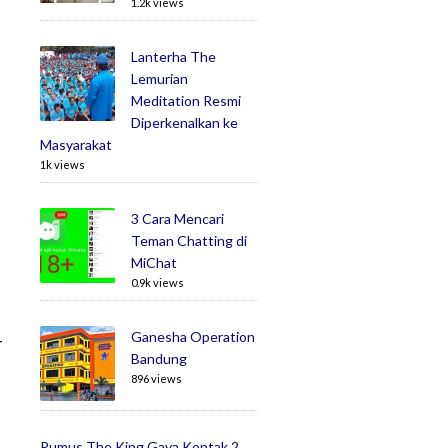
1.2k views
Lanterha The
Lemurian
Meditation Resmi
Diperkenalkan ke
Masyarakat
1k views
3 Cara Mencari
Teman Chatting di
MiChat
0.9k views
Ganesha Operation
-
Bandung
896 views
Rumus The King Gaya Kontak 2