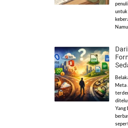
penul
untuk
keber
Namun
Dar
For
Seda
Belak
Meta 
terden
ditelu
Yang 
berba
seper