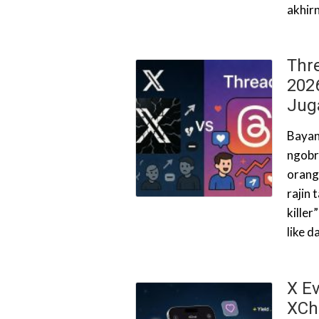
akhir
Thre
202
Jug
Bayan
ngobro
orang
rajin 
killer
like d
X E
XCh