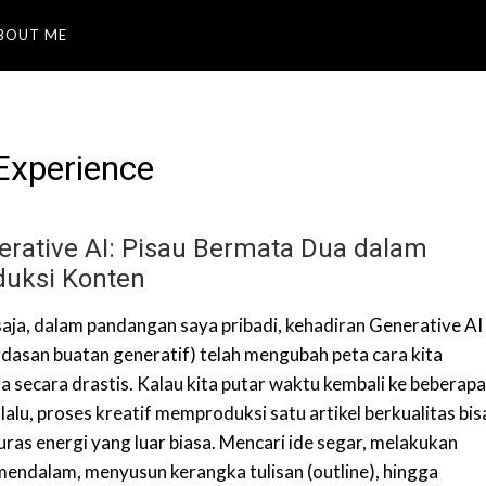
BOUT ME
 Experience
erative AI: Pisau Bermata Dua dalam
duksi Konten
 saja, dalam pandangan saya pribadi, kehadiran Generative AI
rdasan buatan generatif) telah mengubah peta cara kita
ja secara drastis. Kalau kita putar waktu kembali ke beberap
lalu, proses kreatif memproduksi satu artikel berkualitas bis
ras energi yang luar biasa. Mencari ide segar, melakukan
 mendalam, menyusun kerangka tulisan (outline), hingga