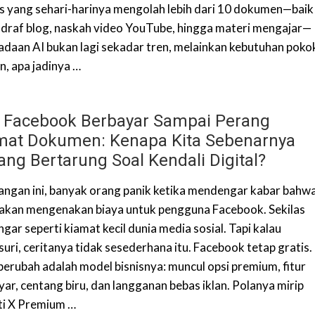
is yang sehari-harinya mengolah lebih dari 10 dokumen—baik
 draf blog, naskah video YouTube, hingga materi mengajar—
adaan AI bukan lagi sekadar tren, melainkan kebutuhan poko
, apa jadinya …
i Facebook Berbayar Sampai Perang
mat Dokumen: Kenapa Kita Sebenarnya
ng Bertarung Soal Kendali Digital?
angan ini, banyak orang panik ketika mendengar kabar bahw
akan mengenakan biaya untuk pengguna Facebook. Sekilas
gar seperti kiamat kecil dunia media sosial. Tapi kalau
suri, ceritanya tidak sesederhana itu. Facebook tetap gratis.
berubah adalah model bisnisnya: muncul opsi premium, fitur
yar, centang biru, dan langganan bebas iklan. Polanya mirip
ti X Premium …