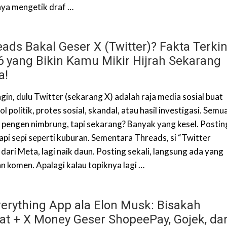
nya mengetik draf …
ads Bakal Geser X (Twitter)? Fakta Terkin
6 yang Bikin Kamu Mikir Hijrah Sekarang
a!
gin, dulu Twitter (sekarang X) adalah raja media sosial buat
l politik, protes sosial, skandal, atau hasil investigasi. Semu
 pengen nimbrung, tapi sekarang? Banyak yang kesel. Postin
tapi sepi seperti kuburan. Sementara Threads, si “Twitter
” dari Meta, lagi naik daun. Posting sekali, langsung ada yang
an komen. Apalagi kalau topiknya lagi …
verything App ala Elon Musk: Bisakah
at + X Money Geser ShopeePay, Gojek, da