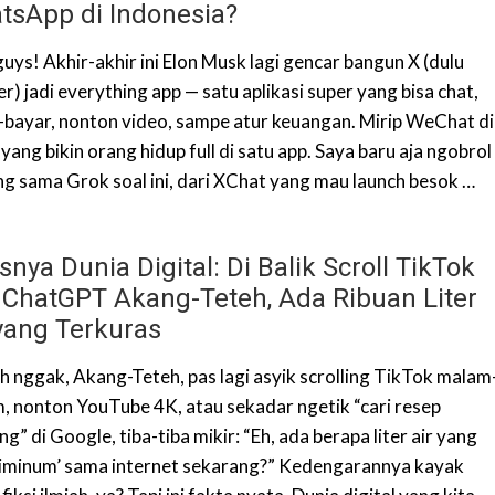
tsApp di Indonesia?
uys! Akhir-akhir ini Elon Musk lagi gencar bangun X (dulu
r) jadi everything app — satu aplikasi super yang bisa chat,
-bayar, nonton video, sampe atur keuangan. Mirip WeChat di
yang bikin orang hidup full di satu app. Saya baru aja ngobrol
ng sama Grok soal ini, dari XChat yang mau launch besok …
nya Dunia Digital: Di Balik Scroll TikTok
 ChatGPT Akang-Teteh, Ada Ribuan Liter
 yang Terkuras
h nggak, Akang-Teteh, pas lagi asyik scrolling TikTok malam
, nonton YouTube 4K, atau sekadar ngetik “cari resep
g” di Google, tiba-tiba mikir: “Eh, ada berapa liter air yang
‘diminum’ sama internet sekarang?” Kedengarannya kayak