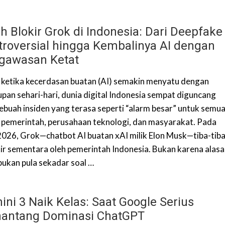
h Blokir Grok di Indonesia: Dari Deepfake
troversial hingga Kembalinya AI dengan
gawasan Ketat
a ketika kecerdasan buatan (AI) semakin menyatu dengan
upan sehari-hari, dunia digital Indonesia sempat diguncang
sebuah insiden yang terasa seperti “alarm besar” untuk semu
: pemerintah, perusahaan teknologi, dan masyarakat. Pada
2026, Grok—chatbot AI buatan xAI milik Elon Musk—tiba-tib
kir sementara oleh pemerintah Indonesia. Bukan karena alas
 bukan pula sekadar soal …
ni 3 Naik Kelas: Saat Google Serius
antang Dominasi ChatGPT