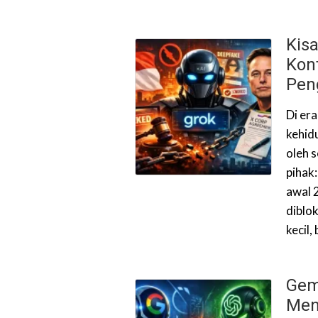
Kisa
Kon
Pen
Di er
kehid
oleh 
pihak
awal 
diblo
kecil,
Gemi
Men