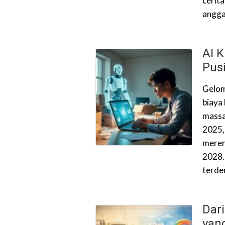
cerita
anggap
AI K
Pusi
Gelomb
biaya
massa
2025,
meren
2028.
terde
Dar
yan