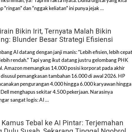
 fiksi ilmiah, ya? Tapi ini fakta nyata. Dunia digital yang kita
 “ringan” dan “nggak keliatan” ini punya jejak …
irain Bikin Irit, Ternyata Malah Bikin
ng: Blunder Besar Strategi Efisiensi
ang AI datang dengan janji manis: “Lebih efisien, lebih cepat
 lebih rendah.” Tapi yang ikut datang justru gelombang PHK
l. Amazon memangkas 14.000 posisi korporat pada akhir
 disusul pemangkasan tambahan 16.000 di awal 2026. HP
canakan pengurangan 4.000 hingga 6.000 karyawan hingga
 Dell menghapus sekitar 4.500 pekerjaan. Narasinya
ngar sangat logis: AI …
i Kamus Tebal ke AI Pintar: Terjemahan
g Dulu Susah, Sekarang Tinggal Ngobrol