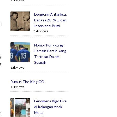
1.8k views
Dongeng Antariksa:
Bangsa ZERVO dan
i
Intervensi Bumi
1.4k views
Nomor Punggung
Pemain Persib Yang
a
Tercatat Dalam
Sejarah
g
1.3k views
Rumus The King GO
1.3k views
Fenomena Bigo Live
di Kalangan Anak
n
Muda