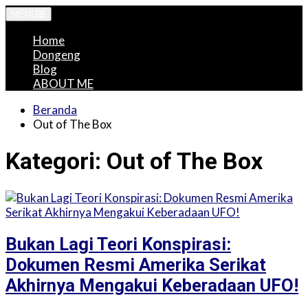
Langsung
MENU
ke
Home
konten
Dongeng
Blog
ABOUT ME
Beranda
Out of The Box
Kategori:
Out of The Box
Bukan Lagi Teori Konspirasi:
Dokumen Resmi Amerika Serikat
Akhirnya Mengakui Keberadaan UFO!