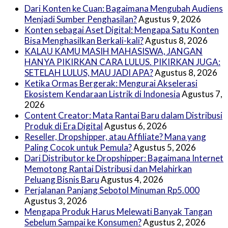
Dari Konten ke Cuan: Bagaimana Mengubah Audiens
Menjadi Sumber Penghasilan?
Agustus 9, 2026
Konten sebagai Aset Digital: Mengapa Satu Konten
Bisa Menghasilkan Berkali-kali?
Agustus 8, 2026
KALAU KAMU MASIH MAHASISWA, JANGAN
HANYA PIKIRKAN CARA LULUS. PIKIRKAN JUGA:
SETELAH LULUS, MAU JADI APA?
Agustus 8, 2026
Ketika Ormas Bergerak: Mengurai Akselerasi
Ekosistem Kendaraan Listrik di Indonesia
Agustus 7,
2026
Content Creator: Mata Rantai Baru dalam Distribusi
Produk di Era Digital
Agustus 6, 2026
Reseller, Dropshipper, atau Affiliate? Mana yang
Paling Cocok untuk Pemula?
Agustus 5, 2026
Dari Distributor ke Dropshipper: Bagaimana Internet
Memotong Rantai Distribusi dan Melahirkan
Peluang Bisnis Baru
Agustus 4, 2026
Perjalanan Panjang Sebotol Minuman Rp5.000
Agustus 3, 2026
Mengapa Produk Harus Melewati Banyak Tangan
Sebelum Sampai ke Konsumen?
Agustus 2, 2026