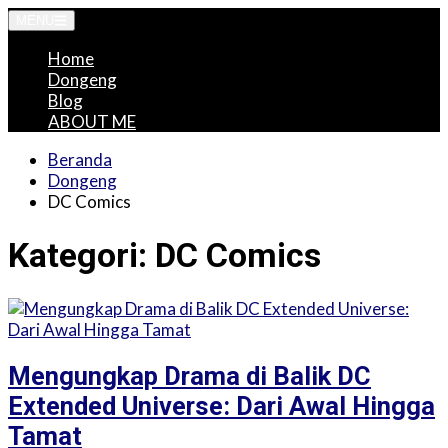
Langsung
MENU
ke
Home
konten
Dongeng
Blog
ABOUT ME
Beranda
Dongeng
DC Comics
Kategori:
DC Comics
Mengungkap Drama di Balik DC
Extended Universe: Dari Awal Hingga
Tamat