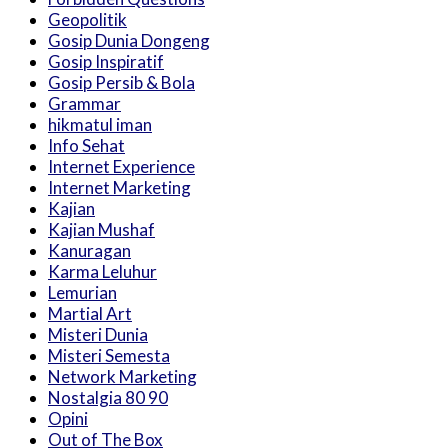
Geopolitik
Gosip Dunia Dongeng
Gosip Inspiratif
Gosip Persib & Bola
Grammar
hikmatul iman
Info Sehat
Internet Experience
Internet Marketing
Kajian
Kajian Mushaf
Kanuragan
Karma Leluhur
Lemurian
Martial Art
Misteri Dunia
Misteri Semesta
Network Marketing
Nostalgia 80 90
Opini
Out of The Box