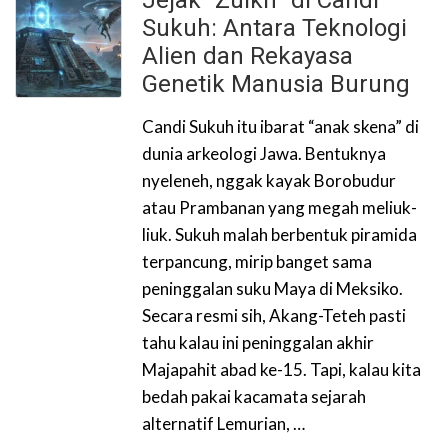
Jejak “Zulkh” di Candi
Sukuh: Antara Teknologi
Alien dan Rekayasa
Genetik Manusia Burung
Candi Sukuh itu ibarat “anak skena” di
dunia arkeologi Jawa. Bentuknya
nyeleneh, nggak kayak Borobudur
atau Prambanan yang megah meliuk-
liuk. Sukuh malah berbentuk piramida
terpancung, mirip banget sama
peninggalan suku Maya di Meksiko.
Secara resmi sih, Akang-Teteh pasti
tahu kalau ini peninggalan akhir
Majapahit abad ke-15. Tapi, kalau kita
bedah pakai kacamata sejarah
alternatif Lemurian, …