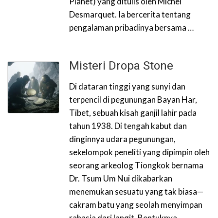
Planet) yang ditulis oleh Michel
Desmarquet. Ia bercerita tentang
pengalaman pribadinya bersama …
Misteri Dropa Stone
Di dataran tinggi yang sunyi dan
terpencil di pegunungan Bayan Har,
Tibet, sebuah kisah ganjil lahir pada
tahun 1938. Di tengah kabut dan
dinginnya udara pegunungan,
sekelompok peneliti yang dipimpin oleh
seorang arkeolog Tiongkok bernama
Dr. Tsum Um Nui dikabarkan
menemukan sesuatu yang tak biasa—
cakram batu yang seolah menyimpan
rahasia dari langit. Bentuknya