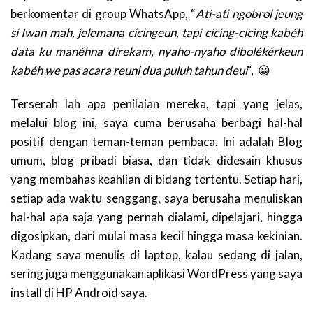
berkomentar di group WhatsApp, “
Ati-ati ngobrol jeung
si Iwan mah, jelemana cicingeun, tapi cicing-cicing kabéh
data ku manéhna direkam, nyaho-nyaho dibolékérkeun
kabéh we pas acara reuni dua puluh tahun deui
“, 😀
Terserah lah apa penilaian mereka, tapi yang jelas,
melalui blog ini, saya cuma berusaha berbagi hal-hal
positif dengan teman-teman pembaca. Ini adalah Blog
umum, blog pribadi biasa, dan tidak didesain khusus
yang membahas keahlian di bidang tertentu. Setiap hari,
setiap ada waktu senggang, saya berusaha menuliskan
hal-hal apa saja yang pernah dialami, dipelajari, hingga
digosipkan, dari mulai masa kecil hingga masa kekinian.
Kadang saya menulis di laptop, kalau sedang di jalan,
sering juga menggunakan aplikasi WordPress yang saya
install di HP Android saya.