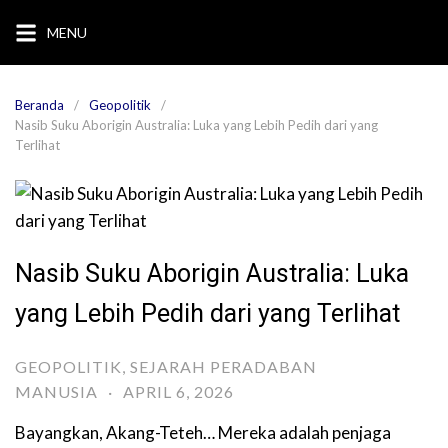
Langsung
MENU
ke
konten
Beranda
Geopolitik
Nasib Suku Aborigin Australia: Luka yang Lebih Pedih dari yang
Terlihat
Nasib Suku Aborigin Australia: Luka
yang Lebih Pedih dari yang Terlihat
GEOPOLITIK
,
SEJARAH PERADABAN
MANUSIA
·
APRIL 6, 2026
Bayangkan, Akang-Teteh… Mereka adalah penjaga