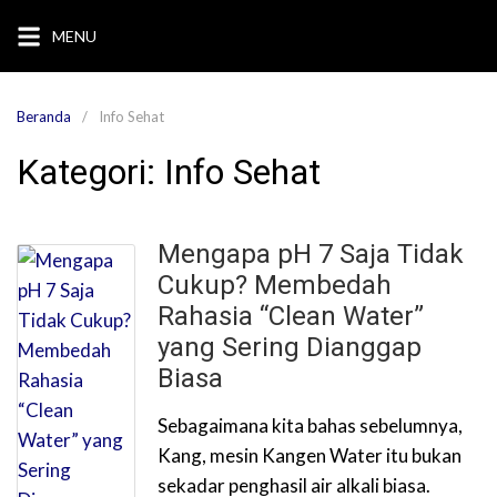
Langsung
MENU
ke
konten
Beranda
Info Sehat
Kategori:
Info Sehat
Mengapa pH 7 Saja Tidak
Cukup? Membedah
Rahasia “Clean Water”
yang Sering Dianggap
Biasa
Sebagaimana kita bahas sebelumnya,
Kang, mesin Kangen Water itu bukan
sekadar penghasil air alkali biasa.