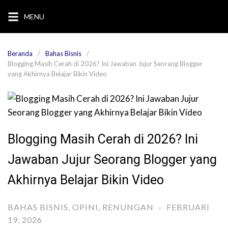
Langsung
MENU
ke
konten
Beranda
Bahas Bisnis
Blogging Masih Cerah di 2026? Ini Jawaban Jujur Seorang Blogger
yang Akhirnya Belajar Bikin Video
Blogging Masih Cerah di 2026? Ini
Jawaban Jujur Seorang Blogger yang
Akhirnya Belajar Bikin Video
BAHAS BISNIS
,
OPINI
,
RENUNGAN
·
FEBRUARI
19, 2026