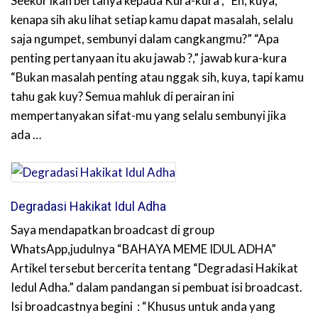
Seekor ikan bertanya kepada Kura-kura , “Eh, kuya,
kenapa sih aku lihat setiap kamu dapat masalah, selalu
saja ngumpet, sembunyi dalam cangkangmu?” “Apa
penting pertanyaan itu aku jawab ?,” jawab kura-kura
“Bukan masalah penting atau nggak sih, kuya, tapi kamu
tahu gak kuy? Semua mahluk di perairan ini
mempertanyakan sifat-mu yang selalu sembunyi jika
ada …
Degradasi Hakikat Idul Adha
Saya mendapatkan broadcast di group
WhatsApp,judulnya “BAHAYA MEME IDUL ADHA”
Artikel tersebut bercerita tentang “Degradasi Hakikat
Iedul Adha.” dalam pandangan si pembuat isi broadcast.
Isi broadcastnya begini : “Khusus untuk anda yang