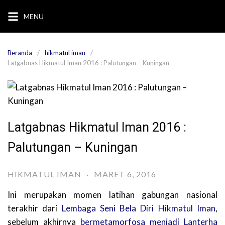
Langsung
MENU
ke
konten
Beranda
hikmatul iman
Latgabnas Hikmatul Iman 2016 : Palutungan – Kuningan
Latgabnas Hikmatul Iman 2016 :
Palutungan – Kuningan
HIKMATUL IMAN
·
MARET 6, 2016
Ini merupakan momen latihan gabungan nasional
terakhir dari
Lembaga Seni Bela Diri Hikmatul Iman
,
sebelum akhirnya
bermetamorfosa menjadi Lanterha