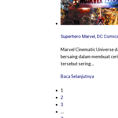
Superhero Marvel, DC Comics
Marvel Cinematic Universe d
bersaing dalam membuat cerit
tersebut sering…
Baca Selanjutnya
1
2
3
…