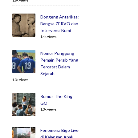
1.8k views
Dongeng Antariksa:
Bangsa ZERVO dan
Intervensi Bumi
1.4k views
Nomor Punggung
Pemain Persib Yang
Tercatat Dalam
Sejarah
1.3k views
Rumus The King
GO
1.3k views
Fenomena Bigo Live
di Kalangan Anak