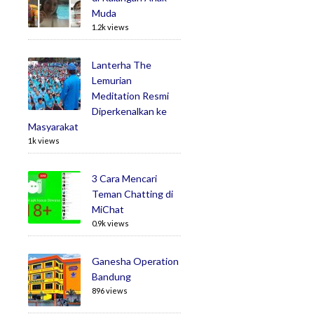
Muda
1.2k views
Lanterha The
Lemurian
Meditation Resmi
Diperkenalkan ke
Masyarakat
1k views
3 Cara Mencari
Teman Chatting di
MiChat
0.9k views
Ganesha Operation
Bandung
896 views