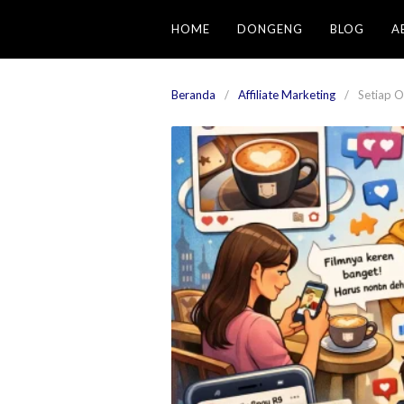
Langsung
HOME
DONGENG
BLOG
A
ke
konten
Beranda
Affiliate Marketing
Setiap O