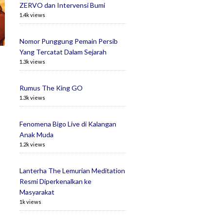
ZERVO dan Intervensi Bumi
1.4k views
Nomor Punggung Pemain Persib
Yang Tercatat Dalam Sejarah
1.3k views
Rumus The King GO
1.3k views
Fenomena Bigo Live di Kalangan
Anak Muda
1.2k views
Lanterha The Lemurian Meditation
Resmi Diperkenalkan ke
Masyarakat
1k views