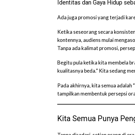
Identitas dan Gaya Hidup seb
Ada juga promosi yang terjadi kare
Ketika seseorang secara konsiste
kontennya, audiens mulai mengasos
Tanpa ada kalimat promosi, persep
Begitu pula ketika kita membela b
kualitasnya beda.” Kita sedang me
Pada akhirnya, kita semua adalah “e
tampilkan membentuk persepsi ora
Kita Semua Punya Pen
Tanpa disadari, setiap orang di er