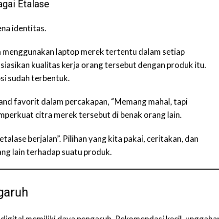
agai Etalase
na identitas.
n menggunakan laptop merek tertentu dalam setiap
iasikan kualitas kerja orang tersebut dengan produk itu.
si sudah terbentuk.
rand favorit dalam percakapan, “Memang mahal, tapi
mperkuat citra merek tersebut di benak orang lain.
talase berjalan”. Pilihan yang kita pakai, ceritakan, dan
ng lain terhadap suatu produk.
garuh
a digital memiliki daya pengaruh. Rekomendasi kecil, unggaha