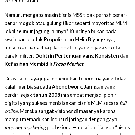
ke bendera lain.
Namun, mengapa mesin bisnis MSS tidak pernah benar-
benar mogok atau gulung tikar seperti mayoritas MLM
lokal seumur jagung lainnya? Kuncinya bukan pada
keajaiban produk Propolis atau Melia Biyang-nya,
melainkan pada dua pilar doktrin yang dijaga seketat
barak militer:
Doktrin Pertemuan yang Konsisten
dan
Kefasihan Membidik
Fresh Market
.
Di sisi lain, saya juga menemukan fenomena yang tidak
kalah luar biasa pada
Abenetwork
. Jaringan yang
berdiri sejak
tahun 2008
ini sempat menjadi pionir
digital yang sukses menjalankan bisnis MLM secara
full
online
. Mereka sangat visioner di masanya karena
mampu memadukan industri jaringan dengan gaya
internet marketing
profesional—mulai dari jargon “bisnis