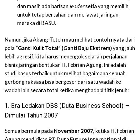
dan masih ada barisan
leader
setia yang memilih
untuk tetap bertahan dan merawat jaringan
mereka di BASU.
Namun, jika Akang-Teteh mau melihat co
ntoh nyata dari
pola
“Ganti Kulit Total” (Ganti Baju Ekstrem)
yang jauh
lebih agresif, kita harus menengok sejarah perjalanan
bisnis jaringan bentukan H. Febrian Agung. Ini adalah
studi kasus terbaik untuk melihat bagaimana sebuah
gerbong raksasa bisa bergeser dari satu wadah ke
wadah lain secara total ketika menghadapi titik jenuh:
1. Era Ledakan DBS (Duta Business School) –
Dimulai Tahun 2007
Semua bermula pada
November 2007
, ketika H. Febrian
Agung mendirikan
PT Duta Future International
di