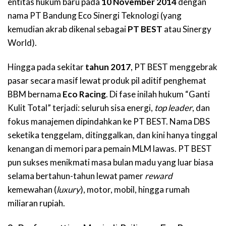
entitas hukum baru pada
10 November 2014
dengan
nama PT Bandung Eco Sinergi Teknologi (yang
kemudian akrab dikenal sebagai
PT BEST
atau Sinergy
World).
Hingga pada sekitar
tahun 2017
, PT BEST menggebrak
pasar secara masif lewat produk pil aditif penghemat
BBM bernama
Eco Racing
. Di fase inilah hukum “Ganti
Kulit Total” terjadi: seluruh sisa energi,
top leader
, dan
fokus manajemen dipindahkan ke PT BEST. Nama DBS
seketika tenggelam, ditinggalkan, dan kini hanya tinggal
kenangan di memori para pemain MLM lawas. PT BEST
pun sukses menikmati masa bulan madu yang luar biasa
selama bertahun-tahun lewat pamer
reward
kemewahan (
luxury
), motor, mobil, hingga rumah
miliaran rupiah.