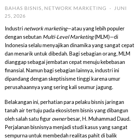
BAHAS BISNIS
,
NETWORK MARKETING
·
JUNI
25, 2026
Industri
network marketing
—atau yang lebih populer
dengan sebutan
Multi-Level Marketing
(MLM)—di
Indonesia selalu menyajikan dinami
ka yang sangat cepat
dan menarik untuk dibedah. Bagi sebagian orang, MLM
dianggap sebagai jembatan cepat menuju kebe
basan
finansia
l. Namun bagi sebagian lainnya, industri ini
dipandang dengan skeptisisme tinggi karena umur
perusahaannya yang sering kali seumur jagung.
Belakangan ini, perhatian para pelaku bisnis jaringan
tanah air tertuju pada ekosistem bisnis yang dibangun
oleh salah satu figur
owner
besar, H. Muhammad Daud.
Perjalanan bisnisnya m
enjadi studi kasus yang sangat
sempurna untuk membedah realitas pahit di balik