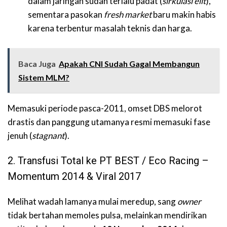
dalam jaringan sudah terlalu padat (
sirkulasi elit
),
sementara pasokan
fresh market
baru makin habis
karena terbentur masalah teknis dan harga.
Baca Juga
Apakah CNI Sudah Gagal Membangun
Sistem MLM?
Memasuki periode pasca-2011, omset DBS melorot
drastis dan panggung utamanya resmi memasuki fase
jenuh (
stagnant
).
2. Transfusi Total ke PT BEST / Eco Racing –
Momentum 2014 & Viral 2017
Melihat wadah lamanya mulai meredup, sang
owner
tidak bertahan memoles pulsa, melainkan mendirikan