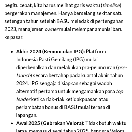
begitu cepat, kita harus melihat garis waktu (
timeline
)
pergerakan manajemen. Hanya berselang sekitar satu
setengah tahun setelah BASU meledak di pertengahan
2023, manajemen
owner
mulai melempar amunisi baru
ke pasar.
Akhir 2024 (Kemunculan IPG):
Platform
Indonesia Pasti Gemilang (IPG) mulai
diperkenalkan dan melakukan pra-peluncuran (
pre-
launch
) secara bertahap pada kuartal akhir tahun
2024. IPG sengaja disiapkan sebagai wadah
alternatif pertama untuk mengamankan para
top
leader
ketika riak-riak ketidakpuasan atau
perlambatan bonus di BASU mulai terasa di
lapangan.
Awal 2025 (Gebrakan Velora):
Tidak butuh waktu
lama, memasuki awal tahun 2025, bendera Velora