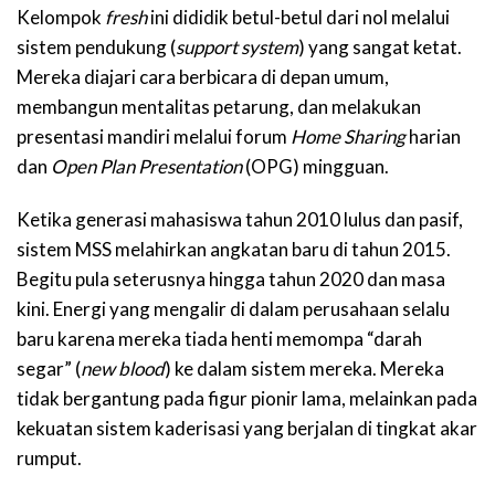
Kelompok
fresh
ini dididik betul-betul dari nol melalui
sistem pendukung (
support system
) yang sangat ketat.
Mereka diajari cara berbicara di depan umum,
membangun mentalitas petarung, dan melakukan
presentasi mandiri melalui forum
Home Sharing
harian
dan
Open Plan Presentation
(OPG) mingguan.
Ketika generasi mahasiswa tahun 2010 lulus dan pasif,
sistem MSS melahirkan angkatan baru di tahun 2015.
Begitu pula seterusnya hingga tahun 2020 dan masa
kini. Energi yang mengalir di dalam perusahaan selalu
baru karena mereka tiada henti memompa “darah
segar” (
new blood
) ke dalam sistem mereka. Mereka
tidak bergantung pada figur pionir lama, melainkan pada
kekuatan sistem kaderisasi yang berjalan di tingkat akar
rumput.