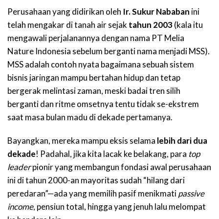
Perusahaan yang didirikan oleh
Ir. Sukur Nababan
ini
telah mengakar di tanah air sejak
tahun 2003
(kala itu
mengawali perjalanannya dengan nama PT Melia
Nature Indonesia sebelum berganti nama menjadi MSS).
MSS adalah contoh nyata bagaimana sebuah sistem
bisnis jaringan mampu bertahan hidup dan tetap
bergerak melintasi zaman, meski badai tren silih
berganti dan ritme omsetnya tentu tidak se-ekstrem
saat masa bulan madu di dekade pertamanya.
Bayangkan, mereka mampu eksis selama
lebih dari dua
dekade
! Padahal, jika kita lacak ke belakang, para
top
leader
pionir yang membangun fondasi awal perusahaan
ini di tahun 2000-an mayoritas sudah “hilang dari
peredaran”—ada yang memilih pasif menikmati
passive
income
, pensiun total, hingga yang jenuh lalu melompat