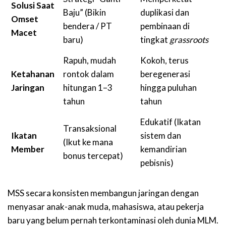
Solusi Saat
Baju” (Bikin
duplikasi dan
Omset
bendera / PT
pembinaan di
Macet
baru)
tingkat
grassroots
Rapuh, mudah
Kokoh, terus
Ketahanan
rontok dalam
beregenerasi
Jaringan
hitungan 1–3
hingga puluhan
tahun
tahun
Edukatif (Ikatan
Transaksional
Ikatan
sistem dan
(Ikut ke mana
Member
kemandirian
bonus tercepat)
pebisnis)
MSS secara konsisten membangun jaringan dengan
menyasar anak-anak muda, mahasiswa, atau pekerja
baru yang belum pernah terkontaminasi oleh dunia MLM.