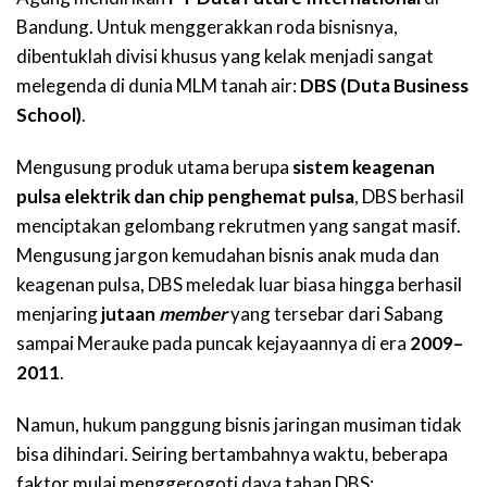
Bandung. Untuk menggerakkan roda bisnisnya,
dibentuklah divisi khusus yang kelak menjadi sangat
melegenda di dunia MLM tanah air:
DBS (Duta Business
School)
.
Mengusung produk utama berupa
sistem keagenan
pulsa elektrik dan chip penghemat pulsa
, DBS berhasil
menciptakan gelombang rekrutmen yang sangat masif.
Mengusung jargon kemudahan bisnis anak muda dan
keagenan pulsa, DBS meledak luar biasa hingga berhasil
menjaring
jutaan
member
yang tersebar dari Sabang
sampai Merauke pada puncak kejayaannya di era
2009–
2011
.
Namun, hukum panggung bisnis jaringan musiman tidak
bisa dihindari. Seiring bertambahnya waktu, beberapa
faktor mulai menggerogoti daya tahan DBS: