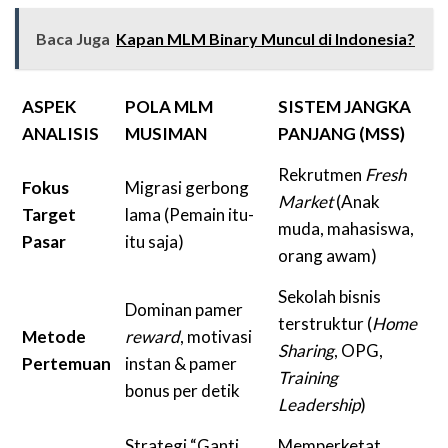
Baca Juga
Kapan MLM Binary Muncul di Indonesia?
ASPEK
POLA MLM
SISTEM JANGKA
ANALISIS
MUSIMAN
PANJANG (MSS)
Rekrutmen
Fresh
Fokus
Migrasi gerbong
Market
(Anak
Target
lama (Pemain itu-
muda, mahasiswa,
Pasar
itu saja)
orang awam)
Sekolah bisnis
Dominan pamer
terstruktur (
Home
Metode
reward
, motivasi
Sharing
, OPG,
Pertemuan
instan & pamer
Training
bonus per detik
Leadership
)
Strategi “Ganti
Memperketat