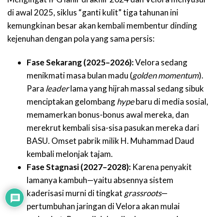
di awal 2025, siklus “ganti kulit” tiga tahunan ini
kemungkinan besar akan kembali membentur dinding
kejenuhan dengan pola yang sama persis:
Fase Sekarang (2025–2026):
Velora sedang
menikmati masa bulan madu (
golden momentum
).
Para
leader
lama yang hijrah massal sedang sibuk
menciptakan gelombang
hype
baru di media sosial,
memamerkan bonus-bonus awal mereka, dan
merekrut kembali sisa-sisa pasukan mereka dari
BASU. Omset pabrik milik H. Muhammad Daud
kembali melonjak tajam.
Fase Stagnasi (2027–2028):
Karena penyakit
lamanya kambuh—yaitu absennya sistem
kaderisasi murni di tingkat
grassroots
—
pertumbuhan jaringan di Velora akan mulai