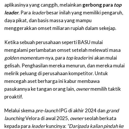
aplikasinya yang canggih, melainkan
gerbong para
top
leader
. Para
leader
besar inilah yang memiliki pengaruh,
daya pikat, dan basis massa yang mampu
menggerakkan omset miliaran rupiah dalam sekejap.
Ketika sebuah perusahaan seperti BASU mulai
mengalami perlambatan omset setelah melewati masa
golden momentum
-nya, para
top leader
ini akan mulai
gelisah. Penghasilan mereka menurun, dan mereka mulai
melirik peluang di perusahaan kompetitor. Untuk
mencegah aset berharga ini kabur membawa
pasukannya ke tangan orang lain,
owner
memilih taktik
proaktif.
Melalui skema
pre-launch
IPG di akhir 2024 dan
grand
launching
Velora di awal 2025,
owner
seolah berkata
kepada para
leader
kuncinya:
“Daripada kalian pindah ke