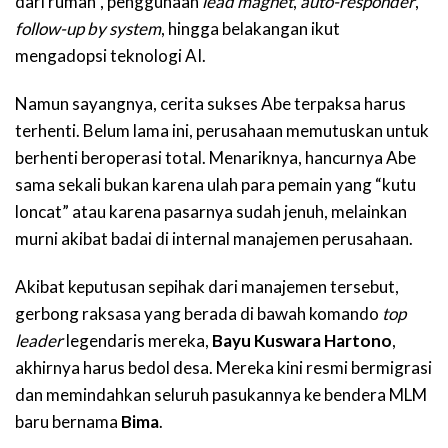
dari rumah”, penggunaan
lead magnet
,
auto-responder
,
follow-up by system
, hingga belakangan ikut
mengadopsi teknologi AI.
Namun sayangnya, cerita sukses Abe terpaksa harus
terhenti. Belum lama ini, perusahaan memutuskan untuk
berhenti beroperasi total. Menariknya, hancurnya Abe
sama sekali bukan karena ulah para pemain yang “kutu
loncat” atau karena pasarnya sudah jenuh, melainkan
murni akibat badai di internal manajemen perusahaan.
Akibat keputusan sepihak dari manajemen tersebut,
gerbong raksasa yang berada di bawah komando
top
leader
legendaris mereka,
Bayu Kuswara
Hartono
,
akhirnya harus bedol desa. Mereka kini resmi bermigrasi
dan memindahkan seluruh pasukannya ke bendera MLM
baru bernama
Bima
.