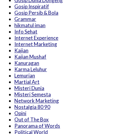
Gosip Dunia Dongeng
Gosip Inspiratif
Gosip Persib & Bola
Grammar
hikmatul iman
Info Sehat
Internet Experience
Internet Marketing
Kajian
Kajian Mushaf
Kanuragan
Karma Leluhur
Lemurian
Martial Art
Misteri Dunia
Misteri Semesta
Network Marketing
Nostalgia 80 90
Opini
Out of The Box
Panorama of Words
Political World