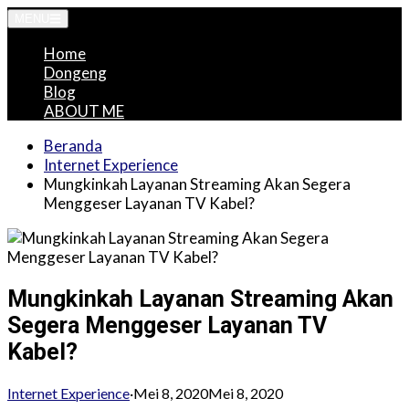
Langsung
MENU
ke
Home
konten
Dongeng
Blog
ABOUT ME
Beranda
Internet Experience
Mungkinkah Layanan Streaming Akan Segera
Menggeser Layanan TV Kabel?
Mungkinkah Layanan Streaming Akan
Segera Menggeser Layanan TV
Kabel?
Internet Experience
·
Mei 8, 2020
Mei 8, 2020