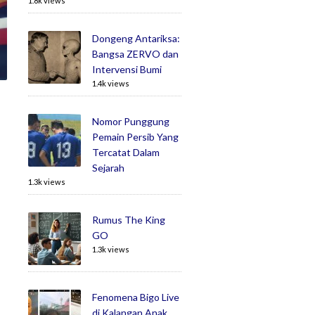
1.8k views
Dongeng Antariksa:
Bangsa ZERVO dan
Intervensi Bumi
1.4k views
Nomor Punggung
Pemain Persib Yang
Tercatat Dalam
Sejarah
1.3k views
Rumus The King
GO
1.3k views
Fenomena Bigo Live
di Kalangan Anak