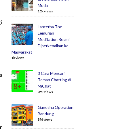
Muda
k
1.2k views
i
Lanterha The
Lemurian
Meditation Resmi
Diperkenalkan ke
Masyarakat
1k views
3 Cara Mencari
da
Teman Chatting di
MiChat
0.9k views
Ganesha Operation
Bandung
896 views
in