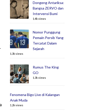
Dongeng Antariksa:
Bangsa ZERVO dan
Intervensi Bumi
1.4k views
Nomor Punggung
Pemain Persib Yang
Tercatat Dalam
.
Sejarah
1.3k views
Rumus The King
GO
1.3k views
Fenomena Bigo Live di Kalangan
Anak Muda
a
1.2k views