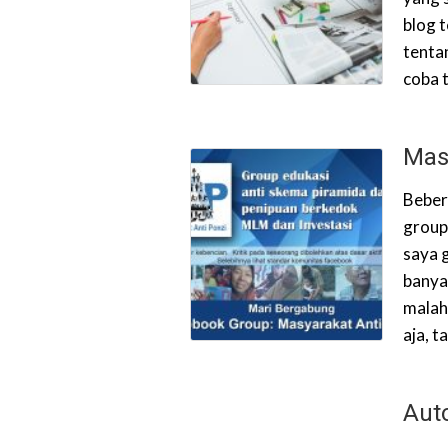
blog t
tenta
coba t
Mas
Beber
group
saya g
banya
malah
aja, 
Aut