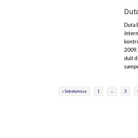
Dut
Duta 
Inter
kontr
2009.
duit 
sampe
« Sebelumnya
1
…
3