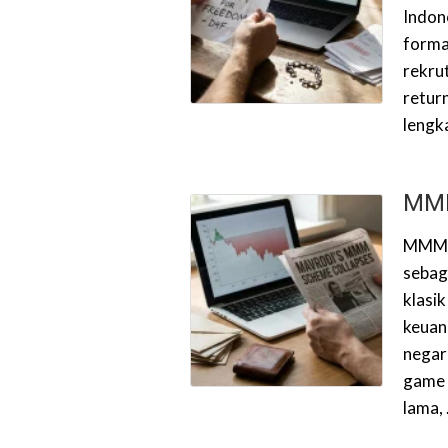
Indon
forma
rekru
return
lengk
MMM
MMM (
sebag
klasi
keuan
negara
game 
lama,