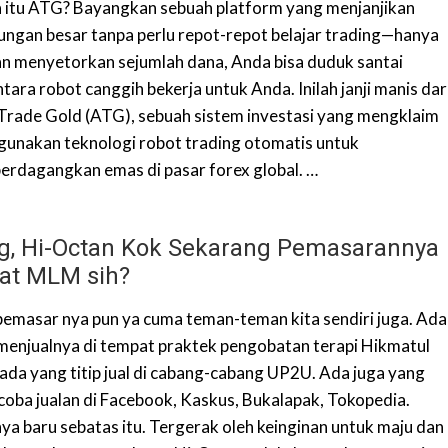
a itu ATG? Bayangkan sebuah platform yang menjanjikan
ungan besar tanpa perlu repot-repot belajar trading—hanya
n menyetorkan sejumlah dana, Anda bisa duduk santai
ara robot canggih bekerja untuk Anda. Inilah janji manis dar
Trade Gold (ATG), sebuah sistem investasi yang mengklaim
unakan teknologi robot trading otomatis untuk
rdagangkan emas di pasar forex global. …
g, Hi-Octan Kok Sekarang Pemasarannya
at MLM sih?
pemasar nya pun ya cuma teman-teman kita sendiri juga. Ada
menjualnya di tempat praktek pengobatan terapi Hikmatul
 ada yang titip jual di cabang-cabang UP2U. Ada juga yang
coba jualan di Facebook, Kaskus, Bukalapak, Tokopedia.
ya baru sebatas itu. Tergerak oleh keinginan untuk maju dan