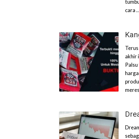
tumbu
cara 
Kan
Terus 
akhir
Palsu
harga
produ
meres
Dre
Dream
sebag