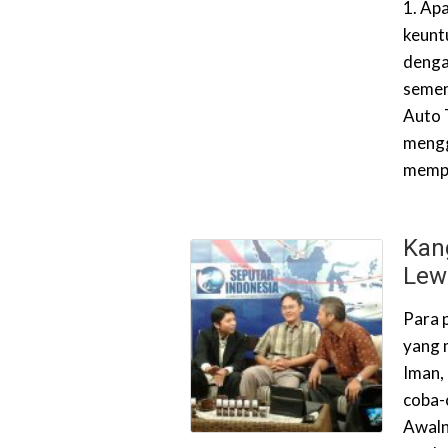
1. Ap
keunt
denga
sement
Auto 
mengg
mempe
Kan
Lew
Para 
yang 
Iman,
coba-
Awaln