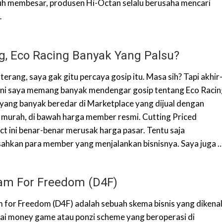
h membesar, produsen Hi-Octan selalu berusaha mencari
…
g, Eco Racing Banyak Yang Palsu?
terang, saya gak gitu percaya gosip itu. Masa sih? Tapi akhir
 ini saya memang banyak mendengar gosip tentang Eco Raci
 yang banyak beredar di Marketplace yang dijual dengan
 murah, di bawah harga member resmi. Cutting Priced
ct ini benar-benar merusak harga pasar. Tentu saja
ahkan para member yang menjalankan bisnisnya. Saya juga 
am For Freedom (D4F)
 for Freedom (D4F) adalah sebuah skema bisnis yang dikena
ai money game atau ponzi scheme yang beroperasi di