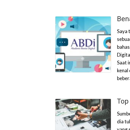
Ben
Saya 
sebua
bahas
Digita
Saat 
kenal
beber
Top
Sumbe
dia t
yang 