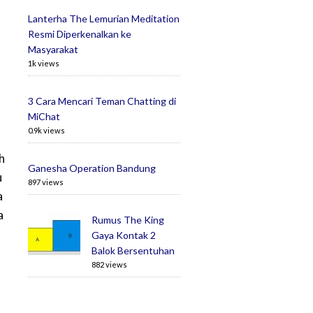
Lanterha The Lemurian Meditation
Resmi Diperkenalkan ke
Masyarakat
1k views
3 Cara Mencari Teman Chatting di
MiChat
0.9k views
h
Ganesha Operation Bandung
u
897 views
a
a
Rumus The King
Gaya Kontak 2
Balok Bersentuhan
882 views