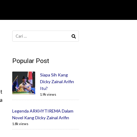
Cari
untuk:
Popular Post
Siapa Sih Kang
Dicky Zainal Arifin
Itu?
at
1.9k views
ra
Legenda ARKHYTIREMA Dalam
Novel Kang Dicky Zainal Arifin
1.8k views