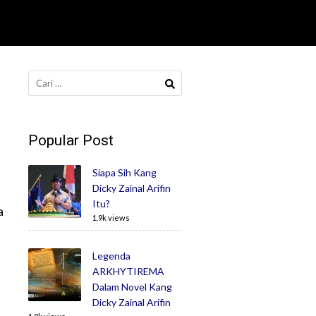
Cari
untuk:
Popular Post
Siapa Sih Kang
Dicky Zainal Arifin
Itu?
a
1.9k views
Legenda
ARKHYTIREMA
Dalam Novel Kang
Dicky Zainal Arifin
M