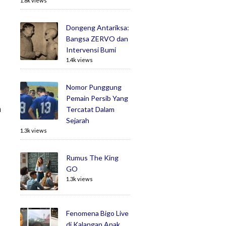
1.8k views
Dongeng Antariksa:
Bangsa ZERVO dan
Intervensi Bumi
1.4k views
Nomor Punggung
Pemain Persib Yang
n
Tercatat Dalam
Sejarah
1.3k views
Rumus The King
GO
1.3k views
Fenomena Bigo Live
di Kalangan Anak