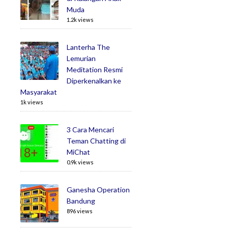
Muda
1.2k views
Lanterha The
Lemurian
Meditation Resmi
Diperkenalkan ke
Masyarakat
1k views
3 Cara Mencari
Teman Chatting di
MiChat
0.9k views
Ganesha Operation
Bandung
896 views