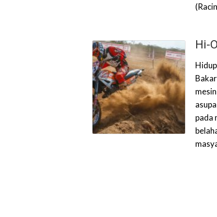
(Raci
Hi-
Hidup
Bakar
mesin
asupa
pada 
belah
masya