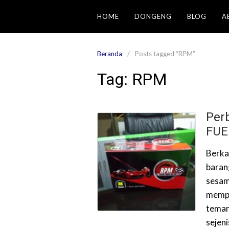
Langsung
HOME
DONGENG
BLOG
A
ke
konten
Beranda
Posts tagged “RPM”
Tag:
RPM
Per
FUE
Berka
baran
sesam
mempe
teman
sejen