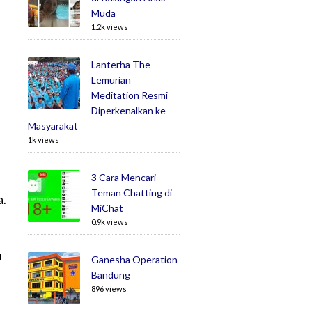
Muda
1.2k views
Lanterha The
Lemurian
Meditation Resmi
Diperkenalkan ke
Masyarakat
n
1k views
3 Cara Mencari
Teman Chatting di
a.
MiChat
0.9k views
u
Ganesha Operation
Bandung
896 views