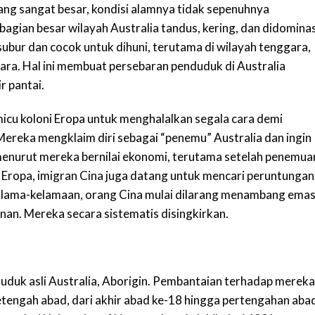
yang sangat besar, kondisi alamnya tidak sepenuhnya
gian besar wilayah Australia tandus, kering, dan didominas
subur dan cocok untuk dihuni, terutama di wilayah tenggara,
utara. Hal ini membuat persebaran penduduk di Australia
r pantai.
icu koloni Eropa untuk menghalalkan segala cara demi
Mereka mengklaim diri sebagai “penemu” Australia dan ingin
enurut mereka bernilai ekonomi, terutama setelah penemua
Eropa, imigran Cina juga datang untuk mencari peruntungan
lama-kelamaan, orang Cina mulai dilarang menambang ema
nan. Mereka secara sistematis disingkirkan.
nduduk asli Australia, Aborigin. Pembantaian terhadap mereka
tengah abad, dari akhir abad ke-18 hingga pertengahan aba