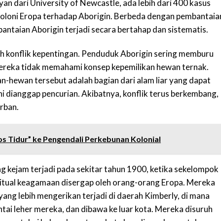
an dari University of Newcastle, ada lebih dari 400 kasus
koloni Eropa terhadap Aborigin. Berbeda dengan pembantaia
antaian Aborigin terjadi secara bertahap dan sistematis.
ah konflik kepentingan. Penduduk Aborigin sering memburu
 mereka tidak memahami konsep kepemilikan hewan ternak.
n-hewan tersebut adalah bagian dari alam liar yang dapat
ini dianggap pencurian. Akibatnya, konflik terus berkembang,
orban.
gos Tidur” ke Pengendali Perkebunan Kolonial
ng kejam terjadi pada sekitar tahun 1900, ketika sekelompok
itual keagamaan disergap oleh orang-orang Eropa. Mereka
yang lebih mengerikan terjadi di daerah Kimberly, di mana
tai leher mereka, dan dibawa ke luar kota. Mereka disuruh