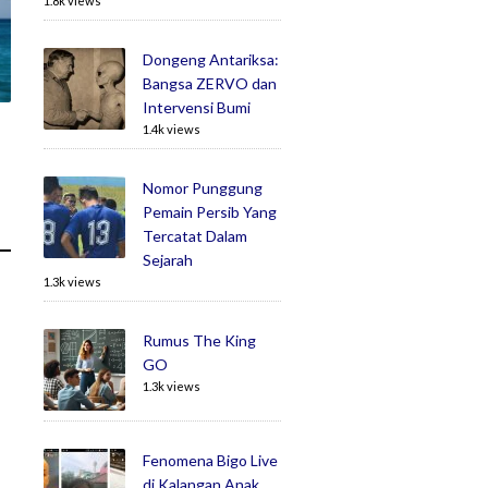
1.8k views
Dongeng Antariksa:
Bangsa ZERVO dan
Intervensi Bumi
1.4k views
Nomor Punggung
Pemain Persib Yang
Tercatat Dalam
Sejarah
1.3k views
Rumus The King
GO
1.3k views
Fenomena Bigo Live
di Kalangan Anak