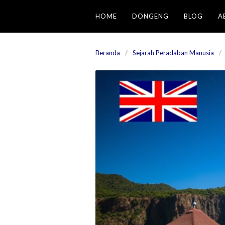
Langsung
HOME
DONGENG
BLOG
A
ke
konten
Beranda
Sejarah Peradaban Manusia