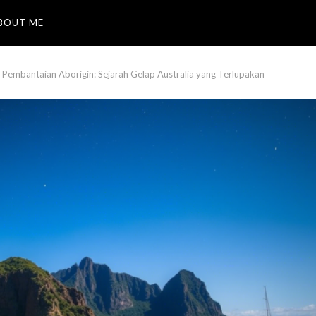
BOUT ME
Pembantaian Aborigin: Sejarah Gelap Australia yang Terlupakan