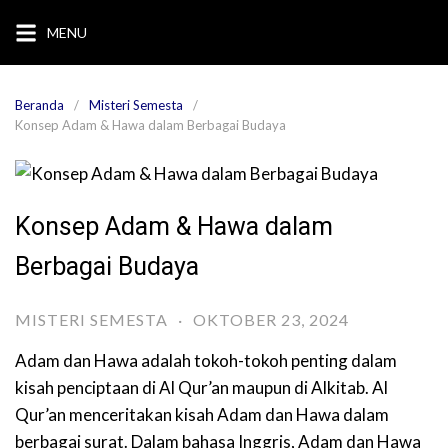
Langsung
MENU
ke
konten
Beranda
Misteri Semesta
Konsep Adam & Hawa dalam Berbagai Budaya
Konsep Adam & Hawa dalam
Berbagai Budaya
MISTERI SEMESTA
·
OKTOBER 23, 2024
Adam dan Hawa adalah tokoh-tokoh penting dalam
kisah penciptaan di Al Qur’an maupun di Alkitab. Al
Qur’an menceritakan kisah Adam dan Hawa dalam
berbagai surat. Dalam bahasa Inggris, Adam dan Hawa