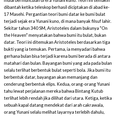
mulai bermunculan di era Yunani kuno. Teori ini semakin
dibantah ketika teleskop berhasil diciptakan di abad ke-
17 Masehi. Pergantian teori bumi datar ke bumi bulat
terjadi sejak era Yunani kuno, di mana banyak filsuf lahir.
Sekitar tahun 340 SM, Aristoteles dalam bukunya “On
the Heaven” menyatakan bahwa bumi itu bulat, bukan
datar. Teori ini ditemukan Aristoteles berdasarkan tiga
bukti yang ia temukan. Pertama, ia menyadari bahwa
gerhana bulan bisa terjadi karena bumi berada di antara
matahari dan bulan. Bayangan bumi yang ada pada bulan
selalu terlihat berbentuk bulat seperti bola. Jika bumi itu
berbentuk datar, bayangan akan memanjang dan
cenderung berbentuk elips. Kedua, orang-orang Yunani
tahu lewat perjalanan mereka bahwa Bintang Kutub
terlihat lebih rendah jika dilihat dari utara. Ketiga, ketika
sebuah kapal datang mendekat dari arah cakrawala,
orang Yunani selalu melihat layarnya terlebih dahulu,