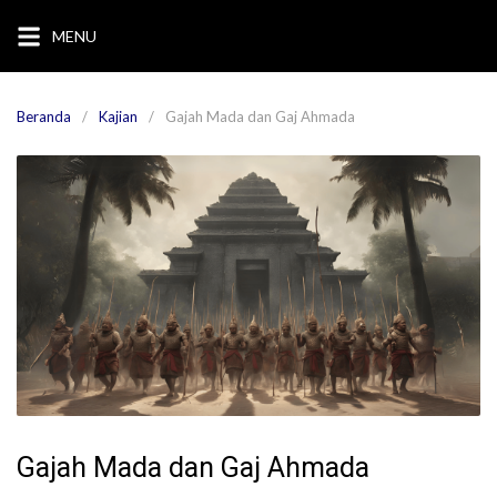
Langsung
MENU
ke
konten
Beranda
Kajian
Gajah Mada dan Gaj Ahmada
Gajah Mada dan Gaj Ahmada