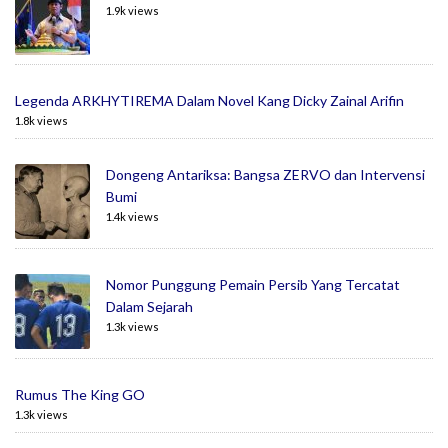
1.9k views
Legenda ARKHYTIREMA Dalam Novel Kang Dicky Zainal Arifin
1.8k views
Dongeng Antariksa: Bangsa ZERVO dan Intervensi
Bumi
1.4k views
Nomor Punggung Pemain Persib Yang Tercatat
Dalam Sejarah
1.3k views
Rumus The King GO
1.3k views