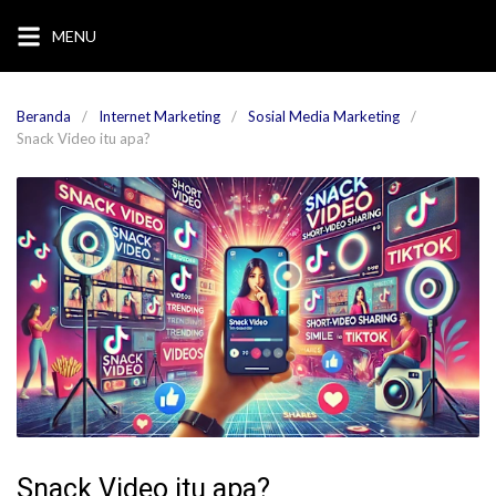
Langsung
MENU
ke
konten
Beranda
Internet Marketing
Sosial Media Marketing
Snack Video itu apa?
Snack Video itu apa?