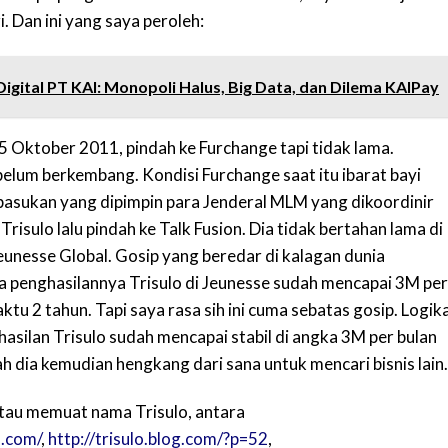
. Dan ini yang saya peroleh:
igital PT KAI: Monopoli Halus, Big Data, dan Dilema KAIPay
15 Oktober 2011, pindah ke Furchange tapi tidak lama.
elum berkembang. Kondisi Furchange saat itu ibarat bayi
 pasukan yang dipimpin para Jenderal MLM yang dikoordinir
Trisulo lalu pindah ke Talk Fusion. Dia tidak bertahan lama di
eunesse Global. Gosip yang beredar di kalagan dunia
penghasilannya Trisulo di Jeunesse sudah mencapai 3M per
ktu 2 tahun. Tapi saya rasa sih ini cuma sebatas gosip. Logik
ghasilan Trisulo sudah mencapai stabil di angka 3M per bulan
ah dia kemudian hengkang dari sana untuk mencari bisnis lain
tau memuat nama Trisulo, antara
s.com/
,
http://trisulo.blog.com/?p=52
,