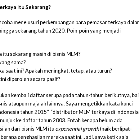
erkaya Itu Sekarang?
encoba menelusuri perkembangan para pemasar terkaya dala
 hingga sekarang tahun 2020. Poin-poin yang menjadi
 itu sekarang masih di bisnis MLM?
 yang sama?
 saat ini? Apakah meningkat, tetap, atau turun?
ni diperoleh secara pasif?
an kembali daftar serupa pada tahun-tahun berikutnya, ba
snis ataupun majalah lainnya. Saya mengetikkan kata kunci
donesia tahun 2015”, “distributor MLM terkaya di Indonesia
enunjuk ke daftar tahun 2003. Entah kenapa belum ada
ilan dari bisnis MLM itu
exponential growth
(naik berlipat-
 berapa penghasilan mereka saat ini. Jadi, saya ketik saja