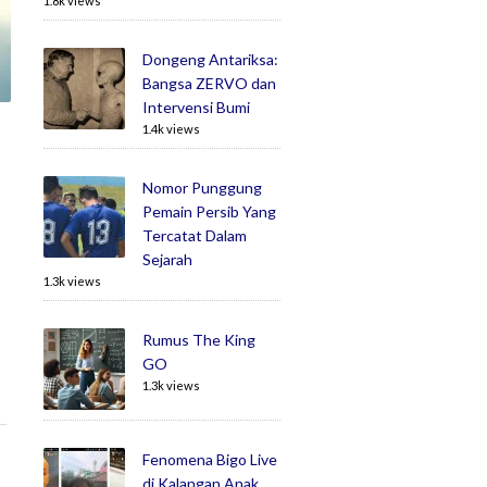
1.8k views
Dongeng Antariksa:
Bangsa ZERVO dan
Intervensi Bumi
1.4k views
Nomor Punggung
Pemain Persib Yang
Tercatat Dalam
Sejarah
1.3k views
Rumus The King
GO
1.3k views
Fenomena Bigo Live
di Kalangan Anak