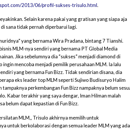
gspot.com/2013/06/profil-sukses-trisulo.html
.
eyakinkan. Selain karena pakai yang gratisan yang siapa aja
di sana tidak pernah diperbarui lagi.
“muridnya” yang bernama Wira Pradana, bintang 7 Tianshi.
bisnis MLM-nya sendiri yang bernama PT Global Media
mainan. Jika sebelumnya dia “sukses” menjadi diamond di
lo ingin mencoba menjadi pemilik perusahaan MLM. Ia lalu
diri yang bernama Fun Bizz. Tidak sendirian disana, dia
erapa eks leader top MLM seperti Sujiwo Budisuryo Halim
un tampaknya perkembangan Fun Bizz nampaknya belum sesu
lo. Kabar terakhir yang saya dengar, Iman Hilman malah
 belum dapat kepastian di Fun Bizz.
ersilatan MLM,, Trisulo akhirnya memilih untuk
a untuk berkolaborasi dengan semua leader MLM yang ada