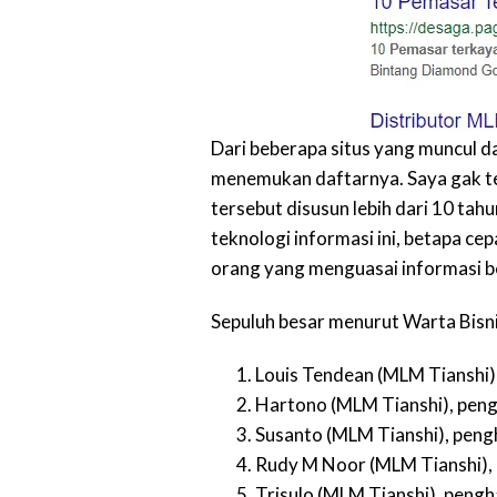
Dari beberapa situs yang muncul da
menemukan daftarnya. Saya gak terl
tersebut disusun lebih dari 10 tah
teknologi informasi ini, betapa ce
orang yang menguasai informasi b
Sepuluh besar menurut Warta Bisnis
Louis Tendean (MLM Tianshi), 
Hartono (MLM Tianshi), pengh
Susanto (MLM Tianshi), pengha
Rudy M Noor (MLM Tianshi), p
Trisulo (MLM Tianshi), pengha