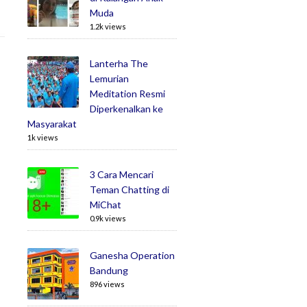
Muda
1.2k views
Lanterha The
Lemurian
Meditation Resmi
Diperkenalkan ke
Masyarakat
1k views
3 Cara Mencari
Teman Chatting di
MiChat
0.9k views
Ganesha Operation
Bandung
896 views