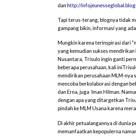
dan
http://infojeunesseglobal.blo
Tapi terus-terang, blognya tidak m
gampang bikin, informasi yang ada 
Mungkin karena terinspirasi dari 
yang kemudian sukses mendirikan 
Nusantara, Trisulo ingin ganti per
beberapa perusahaan, kali iniTrisu
mendirikan perusahaan MLM-nya sen
mencoba berkolaborasi dengan beb
dan Erna, juga Iman Hilman. Nam
dengan apa yang ditargetkan Trisu
pindah ke MLM Usana karena merasa
Di akhir petualangannya di dunia p
memanfaatkan kepopulerna namany