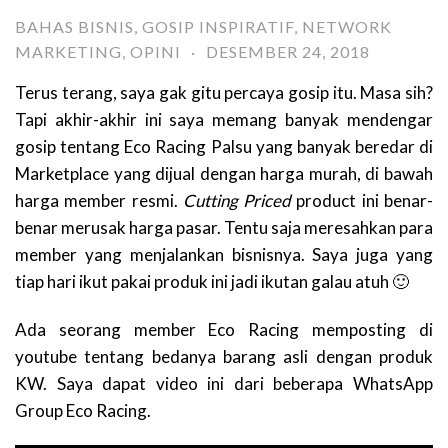
BAHAS BISNIS
,
GOSIP INSPIRATIF
,
NETWORK
MARKETING
,
OPINI
·
DESEMBER 24, 2018
Terus terang, saya gak gitu percaya gosip itu. Masa sih?
Tapi akhir-akhir ini saya memang banyak mendengar
gosip tentang Eco Racing Palsu yang banyak beredar di
Marketplace yang dijual dengan harga murah, di bawah
harga member resmi.
Cutting Priced
product ini benar-
benar merusak harga pasar. Tentu saja meresahkan para
member yang menjalankan bisnisnya. Saya juga yang
tiap hari ikut pakai produk ini jadi ikutan galau atuh 🙂
Ada seorang member Eco Racing memposting di
youtube tentang bedanya barang asli dengan produk
KW. Saya dapat video ini dari beberapa WhatsApp
Group Eco Racing.