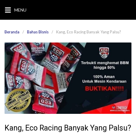
Langsung
MENU
ke
konten
Beranda
Bahas Bisnis
Kang, Eco Racing Banyak Yang Palsu?
Kang, Eco Racing Banyak Yang Palsu?