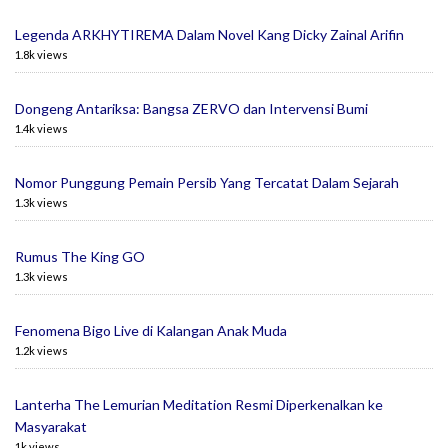
Legenda ARKHYTIREMA Dalam Novel Kang Dicky Zainal Arifin
1.8k views
Dongeng Antariksa: Bangsa ZERVO dan Intervensi Bumi
1.4k views
Nomor Punggung Pemain Persib Yang Tercatat Dalam Sejarah
1.3k views
Rumus The King GO
1.3k views
Fenomena Bigo Live di Kalangan Anak Muda
1.2k views
Lanterha The Lemurian Meditation Resmi Diperkenalkan ke
Masyarakat
1k views