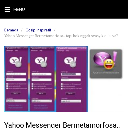
Langsung
MENU
ke
konten
Beranda
Gosip Inspiratif
Yahoo Messenger Bermetamorfosa.. tapi kok nggak seasyik dulu ya?
Yahoo Messenger Bermetamorfosa..