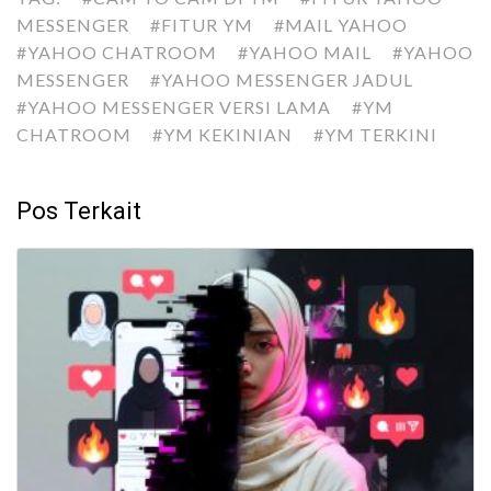
MESSENGER
#FITUR YM
#MAIL YAHOO
#YAHOO CHATROOM
#YAHOO MAIL
#YAHOO
MESSENGER
#YAHOO MESSENGER JADUL
#YAHOO MESSENGER VERSI LAMA
#YM
CHATROOM
#YM KEKINIAN
#YM TERKINI
Pos Terkait