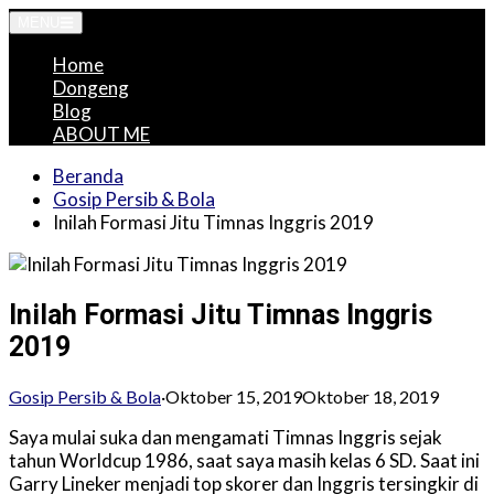
Langsung
MENU
ke
Home
konten
Dongeng
Blog
ABOUT ME
Beranda
Gosip Persib & Bola
Inilah Formasi Jitu Timnas Inggris 2019
Inilah Formasi Jitu Timnas Inggris
2019
Gosip Persib & Bola
·
Oktober 15, 2019
Oktober 18, 2019
Saya mulai suka dan mengamati Timnas Inggris sejak
tahun Worldcup 1986, saat saya masih kelas 6 SD. Saat ini
Garry Lineker menjadi top skorer dan Inggris tersingkir di