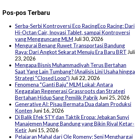
Pos-pos Terbaru
Serba-Serbi Kontroversi Eco RacingEco Racing: Dari
Hi-Octan Cair, Inovasi Tablet, sampai Kontroversi
yang Mengguncang MLM
Juli 30, 2026
Mengurai Benang Ruwet Transportasi Bandung
Raya: Dari Angkot Sekarat Menuju Era Baru BRT
Juli
23, 2026
Mengapa Bisnis Muhammadiyah Terus Bertahan
Saat Yang Lain Tumbang? (Analisis Lini Usaha hingga
Strategi “Closed Loop”)
Juli 22, 2026
Fenomena “Ganti Baju” MLM Lokal: Antara
Kegagalan Regenerasi Grassroots dan Strategi
Bertahan Hidup Sang Pemilik Pabrik
Juni 25, 2026
Generative AI: Pisau Bermata Dua dalam Produksi
Konten
Juni 16, 2026
Di Balik Efek STY dan Taktik Eropa: Jebakan Sunyi
Manajemen Maung Bandung yang Bikin Rival Ketar-
Ketir
Juni 15, 2026
Pelajaran Mahal dari Ole Romeny: Seni Menghargai