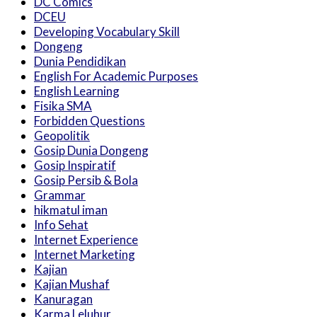
DC Comics
DCEU
Developing Vocabulary Skill
Dongeng
Dunia Pendidikan
English For Academic Purposes
English Learning
Fisika SMA
Forbidden Questions
Geopolitik
Gosip Dunia Dongeng
Gosip Inspiratif
Gosip Persib & Bola
Grammar
hikmatul iman
Info Sehat
Internet Experience
Internet Marketing
Kajian
Kajian Mushaf
Kanuragan
Karma Leluhur