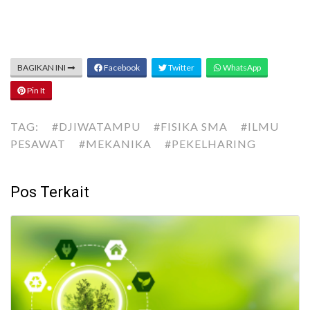
BAGIKAN INI
Facebook
Twitter
WhatsApp
Pin It
TAG:
#DJIWATAMPU
#FISIKA SMA
#ILMU
PESAWAT
#MEKANIKA
#PEKELHARING
Pos Terkait