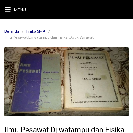
Langsung
MENU
ke
konten
Beranda
Fisika SMA
Ilmu Pesawat Djiwatampu dan Fisika Optik Wirayat.
Ilmu Pesawat Djiwatampu dan Fisika