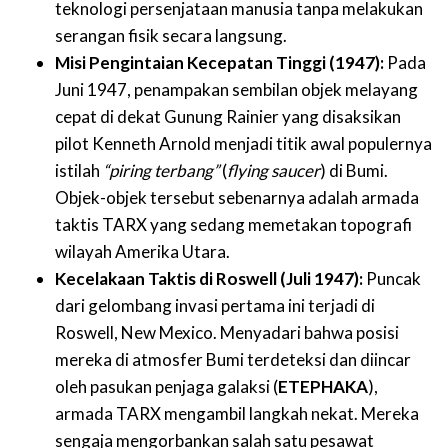
teknologi persenjataan manusia tanpa melakukan
serangan fisik secara langsung.
Misi Pengintaian Kecepatan Tinggi (1947):
Pada
Juni 1947, penampakan sembilan objek melayang
cepat di dekat Gunung Rainier yang disaksikan
pilot Kenneth Arnold menjadi titik awal populernya
istilah
“piring terbang”
(
flying saucer
) di Bumi.
Objek-objek tersebut sebenarnya adalah armada
taktis TARX yang sedang memetakan topografi
wilayah Amerika Utara.
Kecelakaan Taktis di Roswell (Juli 1947):
Puncak
dari gelombang invasi pertama ini terjadi di
Roswell, New Mexico. Menyadari bahwa posisi
mereka di atmosfer Bumi terdeteksi dan diincar
oleh pasukan penjaga galaksi (
ETEPHAKA
),
armada TARX mengambil langkah nekat. Mereka
sengaja mengorbankan salah satu pesawat