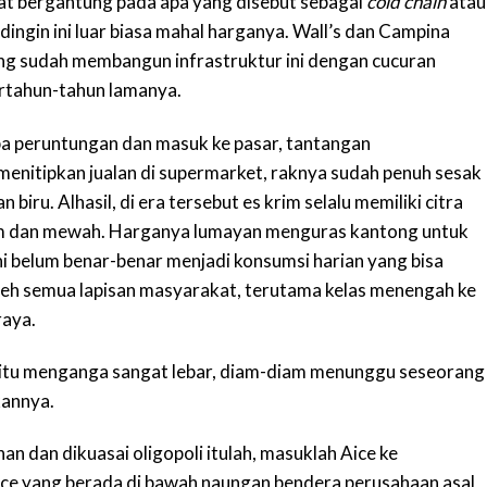
gat bergantung pada apa yang disebut sebagai
cold chain
atau
ndingin ini luar biasa mahal harganya. Wall’s dan Campina
ng sudah membangun infrastruktur ini dengan cucuran
ertahun-tahun lamanya.
ba peruntungan dan masuk ke pasar, tantangan
 menitipkan jualan di supermarket, raknya sudah penuh sesak
iru. Alhasil, di era tersebut es krim selalu memiliki citra
um dan mewah. Harganya lumayan menguras kantong untuk
ni belum benar-benar menjadi konsumsi harian yang bisa
eh semua lapisan masyarakat, terutama kelas menengah ke
raya.
sa itu menganga sangat lebar, diam-diam menunggu seseorang
kannya.
n dan dikuasai oligopoli itulah, masuklah Aice ke
ce yang berada di bawah naungan bendera perusahaan asal