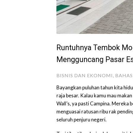
Runtuhnya Tembok Monop
Mengguncang Pasar Es
BISNIS DAN EKONOMI
,
BAHAS 
Bayangkan puluhan tahun kita hidup
raja besar. Kalau kamu mau makan e
Wall’s, ya pasti Campina. Mereka 
menguasai ratusan ribu rak pending
seluruh penjuru negeri.