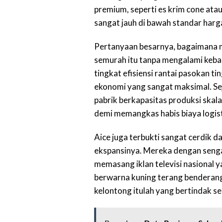
premium, seperti es krim cone atau
sangat jauh di bawah standar harga
Pertanyaan besarnya, bagaimana m
semurah itu tanpa mengalami keb
tingkat efisiensi rantai pasokan 
ekonomi yang sangat maksimal. Se
pabrik berkapasitas produksi skala
demi memangkas habis biaya logis
Aice juga terbukti sangat cerdik 
ekspansinya. Mereka dengan senga
memasang iklan televisi nasional 
berwarna kuning terang benderang
kelontong itulah yang bertindak s