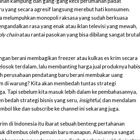
 jalanan kampung dan gang-gang kecil perumahan padat
u yang secara agresif langsung merebut hati konsumen.
a melumpuhkan monopoli raksasa yang sudah berkuasa
engandalkan rasa yang enak atau iklan televisi yang mewah,
ly chain
atau rantai pasokan yang bisa dibilang sangat brutal
an berani membagikan freezer atau kulkas es krim secara
elosok terdalam, lalu membanting harga jual produknya habis
ah perusahaan pendatang baru berani membakar uang
im di warung? Kita akan membedah tuntas strategi
uga. Tapi sebelum kita masuk lebih dalam ke pembahasannya,
 bedah strategi bisnis yang seru,
insightful
, dan mendalam
tombol like dan subscribe ke channel ini sekarang juga.
krim di Indonesia itu ibarat sebuah benteng pertahanan
tuk ditembus oleh pemain baru manapun. Alasannya sangat