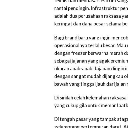
teknis dan mendasar: es krim san
rantai pendingin. Infrastruktur pe
adalah dua perusahaan raksasa ya
keringat dan dana besar selama b
Bagi brand baru yang ingin menco
operasionalnya terlalu besar. Mau
dengan freezer berwarna merah dan b
sebagai jajanan yang agak premi
ukuran anak-anak. Jajanan dingin i
dengan sangat mudah dijangkau ol
bawah yang tinggal jauh dari jalan 
Di sinilah celah kelemahan raksa
yang cukup gila untuk memanfaat
Di tengah pasar yang tampak stagna
gelanggang pertempuran darat. Ai