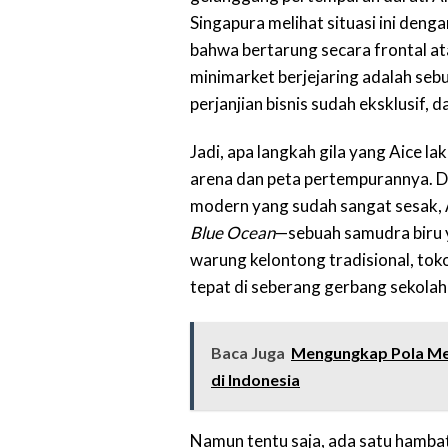
Singapura melihat situasi ini den
bahwa bertarung secara frontal a
minimarket berjejaring adalah sebu
perjanjian bisnis sudah eksklusif,
Jadi, apa langkah gila yang Aice
arena dan peta pertempurannya. D
modern yang sudah sangat sesak, A
Blue Ocean
—sebuah samudra biru y
warung kelontong tradisional, toko
tepat di seberang gerbang sekolah
Baca Juga
Mengungkap Pola Me
di Indonesia
Namun tentu saja, ada satu hambat