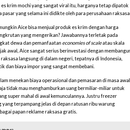
 es krim mochi yang sangat viral itu, harganya tetap dipatok
 pasar yang selama ini didikte oleh para perusahaan raksasa
ungkin Aice bisa menjual produk es krim dengan harga
angkrutan yang mengerikan? Jawabannya terletak pada
tingkat dewa dan pemanfaatan
economies of scale
atau skala
jak awal, Aice sangat serius berinvestasi dengan membangu
 raksasa langsung di dalam negeri, tepatnya di Indonesia,
tik dan biaya impor yang sangat membebani.
dalam menekan biaya operasional dan pemasaran di masa awal
ja tidak mau menghamburkan uang bermiliar-miliar untuk
yang super mahal di awal kemunculannya. Justru freezer
 yang terpampang jelas di depan ratusan ribu warung
ebagai papan reklame raksasa gratis.