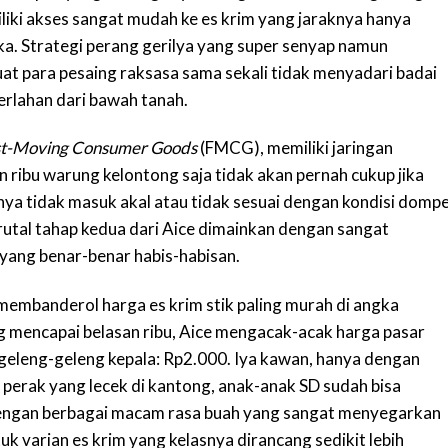
iliki akses sangat mudah ke es krim yang jaraknya hanya
a. Strategi perang gerilya yang super senyap namun
t para pesaing raksasa sama sekali tidak menyadari badai
rlahan dari bawah tanah.
t-Moving Consumer Goods
(FMCG), memiliki jaringan
an ribu warung kelontong saja tidak akan pernah cukup jika
nya tidak masuk akal atau tidak sesuai dengan kondisi domp
 brutal tahap kedua dari Aice dimainkan dengan sangat
 yang benar-benar habis-habisan.
membanderol harga es krim stik paling murah di angka
g mencapai belasan ribu, Aice mengacak-acak harga pasar
geleng-geleng kepala: Rp2.000. Iya kawan, hanya dengan
perak yang lecek di kantong, anak-anak SD sudah bisa
dengan berbagai macam rasa buah yang sangat menyegarkan
tuk varian es krim yang kelasnya dirancang sedikit lebih