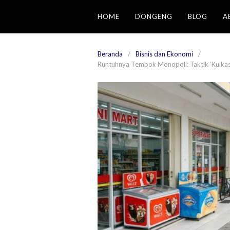
Langsung
HOME
DONGENG
BLOG
A
ke
konten
Beranda
Bisnis dan Ekonomi
Runtuhnya Tembok Monopoli: Taktik ‘Kulkas