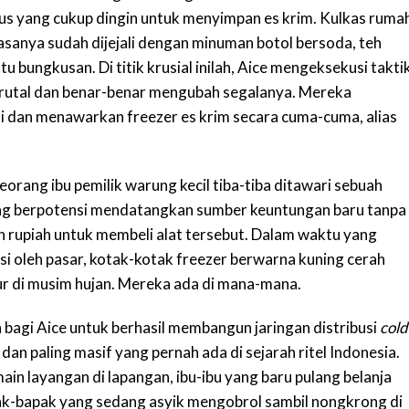
us yang cukup dingin untuk menyimpan es krim. Kulkas ruma
iasanya sudah dijejali dengan minuman botol bersoda, teh
u bungkusan. Di titik krusial inilah, Aice mengeksekusi takti
rutal dan benar-benar mengubah segalanya. Mereka
i dan menawarkan freezer es krim secara cuma-cuma, alias
eorang ibu pemilik warung kecil tiba-tiba ditawari sebuah
ang berpotensi mendatangkan sumber keuntungan baru tanpa
n rupiah untuk membeli alat tersebut. Dalam waktu yang
si oleh pasar, kotak-kotak freezer berwarna kuning cerah
ur di musim hujan. Mereka ada di mana-mana.
bagi Aice untuk berhasil membangun jaringan distribusi
cold
dan paling masif yang pernah ada di sejarah ritel Indonesia.
in layangan di lapangan, ibu-ibu yang baru pulang belanja
pak-bapak yang sedang asyik mengobrol sambil nongkrong di