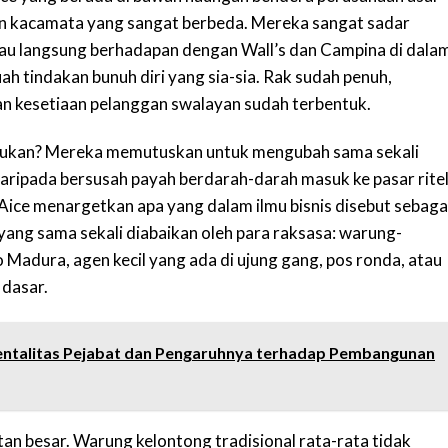
gan kacamata yang sangat berbeda. Mereka sangat sadar
tau langsung berhadapan dengan Wall’s dan Campina di dala
ah tindakan bunuh diri yang sia-sia. Rak sudah penuh,
 dan kesetiaan pelanggan swalayan sudah terbentuk.
 lakukan? Mereka memutuskan untuk mengubah sama sekali
aripada bersusah payah berdarah-darah masuk ke pasar rite
ice menargetkan apa yang dalam ilmu bisnis disebut sebaga
ang sama sekali diabaikan oleh para raksasa: warung-
 Madura, agen kecil yang ada di ujung gang, pos ronda, atau
 dasar.
ntalitas Pejabat dan Pengaruhnya terhadap Pembangunan
an besar. Warung kelontong tradisional rata-rata tidak