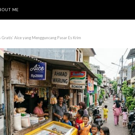
BOUT ME
 Gratis’ Aice yang Mengguncang Pasar Es Krim