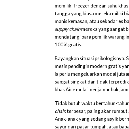
memiliki freezer dengan suhu khus
tangga yang biasa mereka miliki b
manis kemasan, atau sekadar es bat
supply chain
mereka yang sangat b
mendatangi para pemilik warung in
100% gratis.
Bayangkan situasi psikologisnya. S
mesin pendingin modern gratis y
ia perlu mengeluarkan modal jutaa
sangat singkat dan tidak terpredik
khas Aice mulai menjamur bak jam
Tidak butuh waktu bertahun-tahun 
chain
terbesar, paling akar rumput, 
Anak-anak yang sedang asyik berma
sayur dari pasar tumpah, atau ba