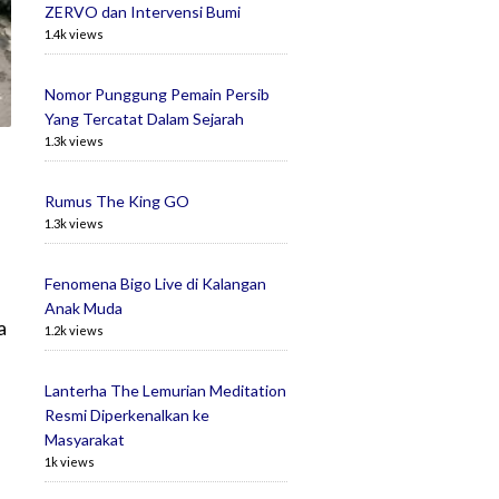
ZERVO dan Intervensi Bumi
1.4k views
Nomor Punggung Pemain Persib
Yang Tercatat Dalam Sejarah
1.3k views
Rumus The King GO
1.3k views
Fenomena Bigo Live di Kalangan
Anak Muda
a
1.2k views
Lanterha The Lemurian Meditation
Resmi Diperkenalkan ke
Masyarakat
1k views