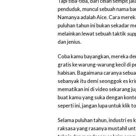
Tapi tiba-tiba, dari celah sempit
penduduk, muncul sebuah nama bar
Namanya adalah Aice. Cara merek
puluhan tahun ini bukan sekadar m
melainkan lewat sebuah taktik
supp
dan jenius.
Coba kamu bayangkan, mereka deng
gratis ke warung-warung kecil di p
habisan. Bagaimana caranya sebu
sebanyak itu demi seonggok es kr
mematikan ini di video sekarang j
buat kamu yang suka dengan konten
seperti ini, jangan lupa untuk klik 
Selama puluhan tahun, industri es 
raksasa yang rasanya mustahil un