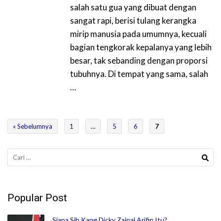
salah satu gua yang dibuat dengan
sangat rapi, berisi tulang kerangka
mirip manusia pada umumnya, kecuali
bagian tengkorak kepalanya yang lebih
besar, tak sebanding dengan proporsi
tubuhnya. Di tempat yang sama, salah
…
« Sebelumnya
1
…
5
6
7
Cari
untuk:
Popular Post
Siapa Sih Kang Dicky Zainal Arifin Itu?