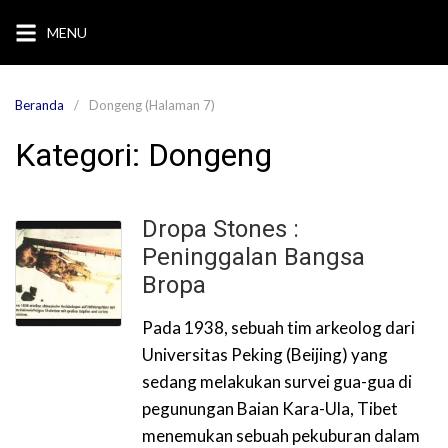
Langsung
MENU
ke
konten
Beranda
Dongeng (Halaman 7)
Kategori:
Dongeng
Dropa Stones :
Peninggalan Bangsa
Bropa
Pada 1938, sebuah tim arkeolog dari
Universitas Peking (Beijing) yang
sedang melakukan survei gua-gua di
pegunungan Baian Kara-Ula, Tibet
menemukan sebuah pekuburan dalam