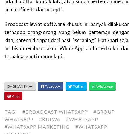
ada di daftar kontak kita, atau sudah berteman melalui
proses “invite dan accept”.
Broadcast lewat software khusus ini banyak dilakukan
terhadap orang-orang yang belum berteman dengan
kita, karena didapat dari hasil “scraping”. Hati-hati saja,
ini bisa membuat akun WhatsApp anda terblokir dan
terpaksa ganti nomor lagi.
BAGIKAN INI
Facebook
Twitter
WhatsApp
Pin It
TAG:
#BROADCAST WHATSAPP
#GROUP
WHATSAPP
#KULWA
#WHATSAPP
#WHATSAPP MARKETING
#WHATSAPP