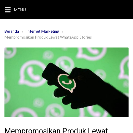
Langsung
MENU
ke
konten
Beranda
Internet Marketing
Mempromosikan Produk Lewat WhatsApp Stories
Mempromosikan Produk Lewat